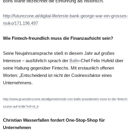
Boris Marte bezeichnet die Einführung als historisch.
http://futurezone.at/digital-life/erste-bank-george-war-ein-grosses-
risiko/171.196.497
Wie Fintech-freundlich muss die Finanzaufsicht sein?
Seine Neujahrsansprache stieß in diesem Jahr auf großes
Interesse – ausführlich sprach der
Bafin
-Chef Felix Hufeld über
seine Haltung gegenüber Fintechs. Mit erstaunlich offenen
Worten: „Entscheidend ist nicht der Coolnessfaktor eines
Unternehmens.
http://www.gruenderszene.de/allgemein/rede-von-bafin-prasidenten-stost-in-der-fintech-
szene-auf-kritik?ref=nl_b
Christian Wasserfallen fordert One-Stop-Shop für
Unternehmen