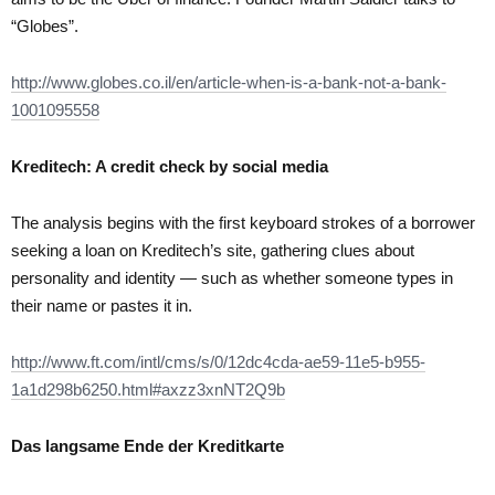
“Globes”.
http://www.globes.co.il/en/article-when-is-a-bank-not-a-bank-
1001095558
Kreditech: A credit check by social media
The analysis begins with the first keyboard strokes of a borrower
seeking a loan on Kreditech’s site, gathering clues about
personality and identity — such as whether someone types in
their name or pastes it in.
http://www.ft.com/intl/cms/s/0/12dc4cda-ae59-11e5-b955-
1a1d298b6250.html#axzz3xnNT2Q9b
Das langsame Ende der Kreditkarte