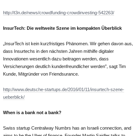
http://t3n.de/news/crowdfunding-crowdinvesting-542263/
InsurTech: Die weltweite Szene im kompakten Überblick
„InsurTech ist kein kurzfristiges Phänomen. Wir gehen davon aus,
dass Insurtechs in den nächsten Jahren mithilfe digitaler
Innovationen wesentlich dazu beitragen werden, dass
Versicherungen deutlich kundenfreundlicher werden”, sagt Tim
Kunde, Mitgründer von Friendsurance.
http://www.deutsche-startups.de/2016/01/11/insurtech-szene-
ueberblick/
When is a bank not a bank?
Swiss startup Centralway Numbrs has an Israeli connection, and
aims to be the Uber of finance. Founder Martin Saidler talks to