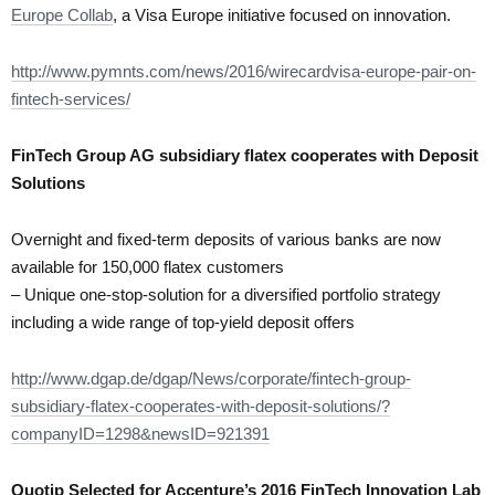
Europe Collab
, a Visa Europe initiative focused on innovation.
http://www.pymnts.com/news/2016/wirecardvisa-europe-pair-on-
fintech-services/
FinTech Group AG subsidiary flatex cooperates with Deposit
Solutions
Overnight and fixed-term deposits of various banks are now
available for 150,000 flatex customers
– Unique one-stop-solution for a diversified portfolio strategy
including a wide range of top-yield deposit offers
http://www.dgap.de/dgap/News/corporate/fintech-group-
subsidiary-flatex-cooperates-with-deposit-solutions/?
companyID=1298&newsID=921391
Quotip Selected for Accenture’s 2016 FinTech Innovation Lab