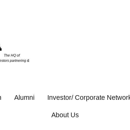
The HQ of
estors partnering &
h
Alumni
Investor/ Corporate Networ
About Us