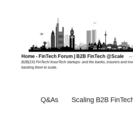
Home - FinTech Forum | B2B FinTech @Scale
B2B(2X) FinTech/ InsurTech startups- and the banks, insurers and inv
backing them to scale.
Q&As
Scaling B2B FinTec