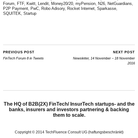
Forum
,
FTF
,
Kwitt
,
Lendit
,
Money20/20
,
myPension
,
N26
,
NetGuardians
,
P2P Payment
,
PwC
,
Robo Adisory
,
Rocket Internet
,
Sparkasse
,
SQUITEK
,
Startup
PREVIOUS POST
NEXT POST
FinTech Forum 8 in Tweets
Newsletter, 14 November – 18 November
2016
The HQ of B2B(2X) FinTech/ InsurTech startups- and the
banks, insurers and investors partnering & backing
them to scale.
Copyright © 2014 TechFluence Consult UG (haftungsbeschränkt)