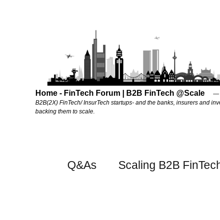
Home - FinTech Forum | B2B FinTech @Scale
B2B(2X) FinTech/ InsurTech startups- and the banks, insurers and inv
backing them to scale.
Q&As
Scaling B2B FinTec