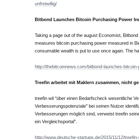
unfreiwillig/
Bitbond Launches Bitcoin Purchasing Power Ind
Taking a page out of the august Economist, Bitbon
measures bitcoin purchasing power measured in Bi
consumable wealth is put to use once again. The h
http://thebitcoinnews.com/bitbond-launches-bitcoin-
Treefin arbeitet mit Maklern zusammen, nicht ge
treefin wil “über einen Bedarfscheck wesentliche 
Verbesserungspotenziale” bei seinen Nutzer identif
Verbesserungen möglich sind, verweist treefin sei
ein Vergleichsportal”.
http://www.deutsche-startups.de/2015/11/12/treefi