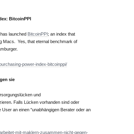
ex: BitcoinPPI
d has launched
BitcoinPPI
; an index that
g Macs. Yes, that eternal benchmark of
amburger.
purchasing-power-index-bitcoinppi/
gen sie
Versorgungslücken und
izieren. Falls Lücken vorhanden sind oder
ne User an einen “unabhängigen Berater oder an
n-arbeitet-mit-maklern-zusammen-nicht-gegen-