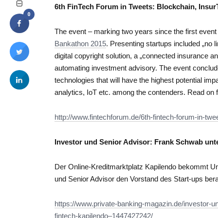
6th FinTech Forum in Tweets: Blockchain, Insur
0
The event – marking two years since the first event 
Bankathon 2015
. Presenting startups included „no l
digital copyright solution, a „connected insurance a
automating investment advisory. The event conclude
technologies that will have the highest potential imp
analytics, IoT etc. among the contenders. Read on f
http://www.fintechforum.de/6th-fintech-forum-in-twe
Investor und Senior Advisor: Frank Schwab unte
Der Online-Kreditmarktplatz Kapilendo bekommt Un
und Senior Advisor den Vorstand des Start-ups bera
https://www.private-banking-magazin.de/investor-u
fintech-kapilendo–1447427242/