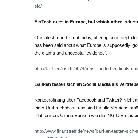
sie/
FinTech rules in Europe, but which other industr
Our latest report is out today, offering an in-depth l
has been said about what Europe is supposedly ‘good a
the claims and anecdotal ‘evidence’.
http://tech.eu/inside/6674/most-funded-verticals-eur
Banken tasten sich an Social Media als Vertrieb
Kontoeröffnung über Facebook und Twitter? Nicht a
einer Umbruchphase und sind für alle Vertriebskanä
Plattformen. Online-Banken wie die ING-DiBa tast
http://www.finanztreff.de/news/banken-tasten-sich-a