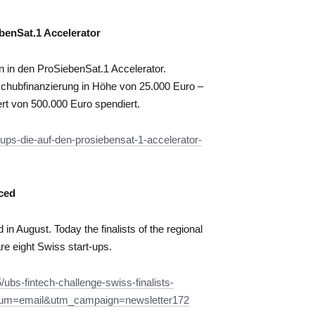
ebenSat.1 Accelerator
en in den ProSiebenSat.1 Accelerator.
schubfinanzierung in Höhe von 25.000 Euro –
t von 500.000 Euro spendiert.
-ups-die-auf-den-prosiebensat-1-accelerator-
ced
 August. Today the finalists of the regional
e eight Swiss start-ups.
ubs-fintech-challenge-swiss-finalists-
um=email&utm_campaign=newsletter172