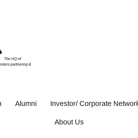
The HQ of
estors partnering &
h
Alumni
Investor/ Corporate Networ
About Us