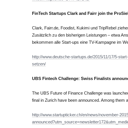
FinTech Startups Clark and Fairr join the ProSi
Clark, Fairr.de, Foodist, Kukimi und TripRebel zieh
Zusätzlich zu den bisherigen Leistungen – etwa An
bekommen alle Start-ups eine TV-Kampagne im Wer
http://www.deutsche-startups.de/2015/11/17/5-start
setzen/
UBS Fintech Challenge: Swiss Finalists announ
The UBS Future of Finance Challenge was launched in
final in Zurich have been announced. Among them ar
http://www.startupticker.ch/en/news/november-2015/
announced?utm_source=newsletter172&utm_medi