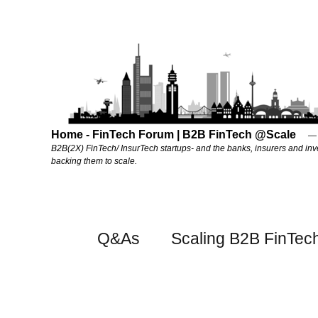
Home - FinTech Forum | B2B FinTech @Scale
B2B(2X) FinTech/ InsurTech startups- and the banks, insurers and inv
backing them to scale.
Q&As
Scaling B2B FinTec