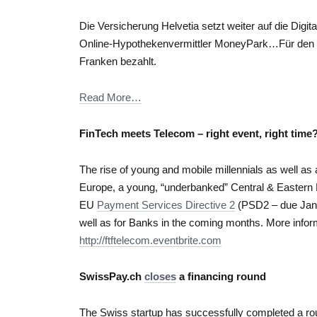
Die Versicherung Helvetia setzt weiter auf die Digi
Online-Hypothekenvermittler MoneyPark…Für den 70
Franken bezahlt.
Read More…
FinTech meets Telecom – right event, right time
The rise of young and mobile millennials as well as
Europe, a young, “underbanked” Central & Eastern
EU
Payment Services Directive 2
(PSD2 – due Jan.
well as for Banks in the coming months. More inform
http://ftftelecom.eventbrite.com
SwissPay.ch
closes
a financing round
The Swiss startup has successfully completed a roun