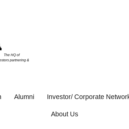
The HQ of
estors partnering &
h
Alumni
Investor/ Corporate Networ
About Us