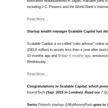
innovation headquartered in Japan. Rakuten joins K
including J.C. Flowers and the World Bank’s Interna
Read More…
Startup wealth manager Scalable Capital has att
Scalable Capital, a so-called “robo advisor” online
(£83.8 million) in assets less than a year after lau
10 months ago and
Britain 4 months ago
, announced
Wednesday.
Read More…
Congratulations to Scalable Capital, which pres
InvestTech
(Sep. 2015 in London). Read our
7 Q
Swiss
Fintech
startup
@MyMoneyPark
goes to