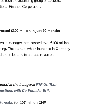
reditech’s outstanding group of backers,
tional Finance Corporation.
racted €100 million in just 10 months
 wealth manager, has passed over €100 million
nching. The startup, which launched in Germany
 the milestone in a press release on
ented at the inaugural
FTF On Tour
uestions with Co-Founder Erik
.
Helvetia
: for 107 million CHF