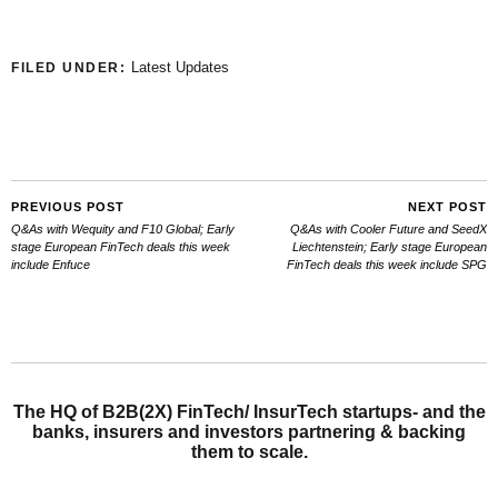
Latest Updates
FILED UNDER:
PREVIOUS POST
NEXT POST
Q&As with Wequity and F10 Global; Early
Q&As with Cooler Future and SeedX
stage European FinTech deals this week
Liechtenstein; Early stage European
include Enfuce
FinTech deals this week include SPG
The HQ of B2B(2X) FinTech/ InsurTech startups- and the
banks, insurers and investors partnering & backing
them to scale.