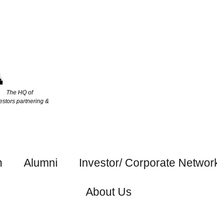
The HQ of
estors partnering &
h
Alumni
Investor/ Corporate Networ
About Us