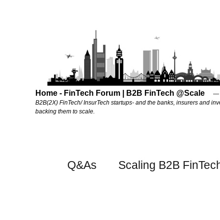
Home - FinTech Forum | B2B FinTech @Scale
B2B(2X) FinTech/ InsurTech startups- and the banks, insurers and inv
backing them to scale.
Q&As
Scaling B2B FinTec