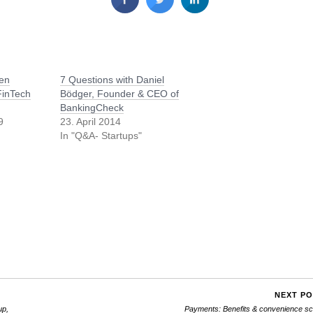
hen
7 Questions with Daniel
FinTech
Bödger, Founder & CEO of
BankingCheck
9
23. April 2014
In "Q&A- Startups"
NEXT P
up,
Payments: Benefits & convenience s