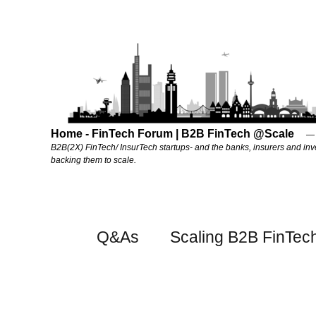
Home - FinTech Forum | B2B FinTech @Scale
B2B(2X) FinTech/ InsurTech startups- and the banks, insurers and inv
backing them to scale.
Q&As
Scaling B2B FinTec