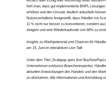
letztlich über Erfolg oder Misserfolg neuer Bezahl
hört man, dass gut implementierte BNPL Lösungen 
erhöhen und den Umsatz deutlich ankurbeln können.
Nutzerverhaltens festgestellt, dass Händler mit Sca
11 % nicht nur besser zu konvertieren, sondern a
steigern und eine Wiederkaufsrate von 68% zu erre
Insights zu Marktpotenzial und Chancen für Händle
am 15. Juni im interaktiven Live Talk
Unter dem Titel „Scalapay goes live! BuyNowPayLa
Unternehmen exklusive Branchenexperten, Händle
aktuellen Entwicklungen des Handels und den Mark
zu disktuieren. Alle Informationen und Anmeldung u