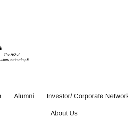
The HQ of
estors partnering &
h
Alumni
Investor/ Corporate Networ
About Us